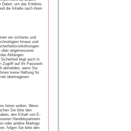
 Daten, um das Erlebnis
nd die Inhalte nach ihren
hnen ein sicheres und
echnologien hinaus und
icherheitsvorkehrungen
en über angemessene
 das Abfangen
Sicherheit liegt auch in
 Zugriff auf Ihr Passwort
ich abmelden, wenn Sie
hmen keine Haftung für
rnet übertragenen
uns hören wollen. Wenn
chen Sie bitte den
haben, den Erhalt von E-
nseren Handelspartnern
en oder andere Mailings
n, folgen Sie bitte den