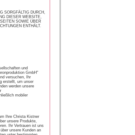
NG SORGFÄLTIG DURCH,
NG DIESER WEBSITE,
SEITEN SOWIE ÜBER
ICHTUNGEN ENTHÄLT.
sellschaften und
hronproduktion GmbH"
und versuchen, Ihr
 erstellt, um unser
nden werden unsere
r
ließlich mobiler
m Ihre Christa Kistner
ber unsere Produkte,
en. Ihr Vertrauen ist uns
n über unsere Kunden an
Daten unter bestimmten