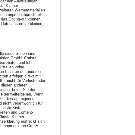
 oder den Anweisungen
sta Kistner
weiteren Werbematerialien
 Synchronproduktion GmbH
ch das Opting-out können
 Datensätzen verbleiben,
le diese Seiten sind
uktion GmbH. Christa
ese Seiten und lehnt
 stellen keine
on Inhalten der anderen
ten erfolgen direkt mit
et nicht für Verluste oder
f diesen anderen
ungen, bevor Sie die
seiten weitergeben. Wenn
Sie dies auf eigenes
d nicht verantwortlich für
hrista Kistner
eiten und Content-
hrista Kistner
erklärung erstreckt sich
nchronproduktion GmbH