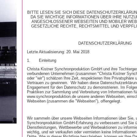
BITTE LESEN SIE SICH DIESE DATENSCHUTZERKLÄRU
DA SIE WICHTIGE INFORMATIONEN ÜBER IHRE NUTZU
ANGESCHLOSSENER WEBSEITEN UND MOBILER WEB
GESETZLICHE RECHTE, RECHTSMITTEL UND VERPFL
DATENSCHUTZERKLÄRUNG
Letzte Aktualisierung: 20. Mai 2018
1.
Einleitung
Christa Kistner Synchronproduktion GmbH und ihre Tochterge
verbundenen Unternehmen (zusammen "Christa Kistner Sync
oder "wir") schätzen Ihre Zeit, respektieren Ihre Privatsphäre 
Vertrauen zu gewinnen.
Wir haben diese Datenschutzerklärung
Engagement für den Datenschutz zu demonstrieren. Im Folge
Praktiken zur Sammlung und Verbreitung von Informationen fü
www.synchronproduktion.de unsere anderen Webseiten, einsch
Webseiten (zusammen die "Webseiten"), offengelegt.
Wir sammeln über unsere Webseiten Informationen über Sie, u
Synchronproduktion GmbH-Erfahrung zu verbessern und Sie ü
Dienstleistungen, Wettbewerbe und Werbeaktionen zu informier
wichtig, und wir verkaufen oder vermieten keine Informatione
Dritte. Wie in dieser Richtlinie beschrieben, können wir Ihre 