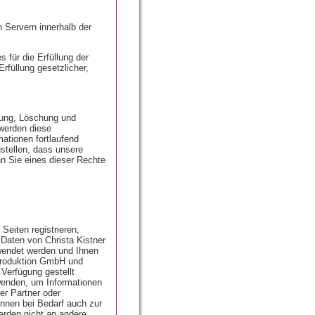
n Servern innerhalb der
 für die Erfüllung der
Erfüllung gesetzlicher,
gung, Löschung und
 werden diese
mationen fortlaufend
stellen, dass unsere
n Sie eines dieser Rechte
Seiten registrieren,
 Daten von Christa Kistner
wendet werden und Ihnen
nproduktion GmbH und
Verfügung gestellt
enden, um Informationen
er Partner oder
nen bei Bedarf auch zur
rden nicht an andere