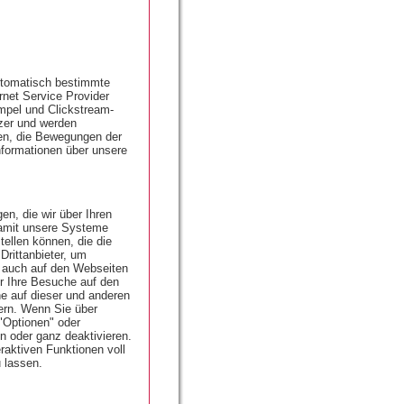
utomatisch bestimmte
rnet Service Provider
empel und Clickstream-
tzer und werden
ten, die Bewegungen der
nformationen über unsere
n, die wir über Ihren
damit unsere Systeme
ellen können, die die
rittanbieter, um
 auch auf den Webseiten
r Ihre Besuche auf den
e auf dieser und anderen
ern. Wenn Sie über
 "Optionen" oder
n oder ganz deaktivieren.
raktiven Funktionen voll
 lassen.