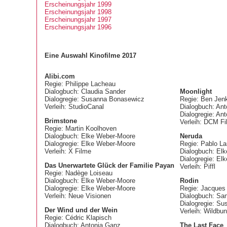
Erscheinungsjahr 1999
Erscheinungsjahr 1998
Erscheinungsjahr 1997
Erscheinungsjahr 1996
Eine Auswahl Kinofilme 2017
Alibi.com
Regie: Philippe Lacheau
Dialogbuch: Claudia Sander
Moonlight
Dialogregie: Susanna Bonasewicz
Regie: Ben Jen
Verleih: StudioCanal
Dialogbuch: An
Dialogregie: An
Brimstone
Verleih: DCM Fi
Regie: Martin Koolhoven
Dialogbuch: Elke Weber-Moore
Neruda
Dialogregie: Elke Weber-Moore
Regie: Pablo La
Verleih: X Filme
Dialogbuch: El
Dialogregie: El
Das Unerwartete Glück der Familie Payan
Verleih: Piffl
Regie: Nadège Loiseau
Dialogbuch: Elke Weber-Moore
Rodin
Dialogregie: Elke Weber-Moore
Regie: Jacques 
Verleih: Neue Visionen
Dialogbuch: 
Dialogregie: S
Der Wind und der Wein
Verleih: Wildbu
Regie: Cédric Klapisch
Dialogbuch: Antonia Ganz
The Last Face