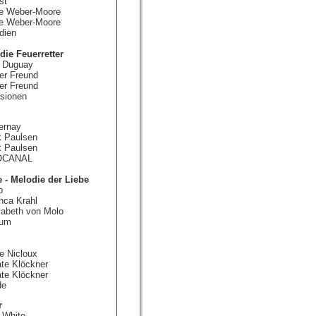
st
ke Weber-Moore
ke Weber-Moore
edien
die Feuerretter
n Duguay
er Freund
ter Freund
isionen
ernay
k Paulsen
ik Paulsen
IOCANAL
e - Melodie der Liebe
b
nca Krahl
isabeth von Molo
sum
e Nicloux
te Klöckner
ate Klöckner
de
r
 White