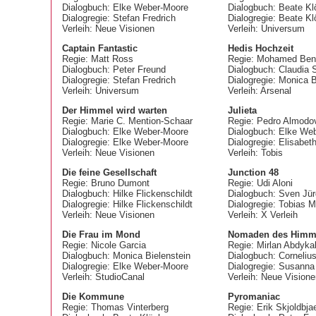
Dialogbuch: Elke Weber-Moore
Dialogbuch: Beate Kl
Dialogregie: Stefan Fredrich
Dialogregie: Beate K
Verleih: Neue Visionen
Verleih: Universum
Captain Fantastic
Hedis Hochzeit
Regie: Matt Ross
Regie: Mohamed Ben 
Dialogbuch: Peter Freund
Dialogbuch: Claudia 
Dialogregie: Stefan Fredrich
Dialogregie: Monica B
Verleih: Universum
Verleih: Arsenal
Der Himmel wird warten
Julieta
Regie: Marie C. Mention-Schaar
Regie: Pedro Almodo
Dialogbuch: Elke Weber-Moore
Dialogbuch: Elke We
Dialogregie: Elke Weber-Moore
Dialogregie: Elisabet
Verleih: Neue Visionen
Verleih: Tobis
Die feine Gesellschaft
Junction 48
Regie: Bruno Dumont
Regie: Udi Aloni
Dialogbuch: Hilke Flickenschildt
Dialogbuch: Sven Jür
Dialogregie: Hilke Flickenschildt
Dialogregie: Tobias M
Verleih: Neue Visionen
Verleih: X Verleih
Die Frau im Mond
Nomaden des Himm
Regie: Nicole Garcia
Regie: Mirlan Abdyka
Dialogbuch: Monica Bielenstein
Dialogbuch: Corneli
Dialogregie: Elke Weber-Moore
Dialogregie: Susann
Verleih: StudioCanal
Verleih: Neue Vision
Die Kommune
Pyromaniac
Regie: Thomas Vinterberg
Regie: Erik Skjoldbja