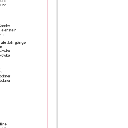
eund
eund
Sander
ielenstein
eih
gute Jahrgänge
ne
 Nowka
 Nowka
a
o
öckner
löckner
line