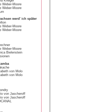
nd Krieger
ke Weber-Moore
ke Weber-Moore
sum
achsen werd' ich später
lton
ke Weber-Moore
ke Weber-Moore
rechner
ke Weber-Moore
nica Bielenstein
isionen
 Samba
akache
sabeth von Molo
isabeth von Molo
Gondry
io von Jascheroff
rio von Jascheroff
IOCANAL