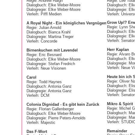
Regie: Andrew Haigh
Regie: Lee Tola
Dialogbuch: Elke Weber-Moore
Dialogbuch: El
Dialogregie: Elke Weber-Moore
Dialogregie: El
Verleih: Piffl Medien
Verleih: Univer
Grow Up!? Erw
A Royal Night - Ein königliches Vergnügen
Regie: Lynn She
Regie: Julian Arnold
Dialogbuch: El
Dialogbuch: Bianca Krahl
Dialogregie: El
Dialogregie: Martina Treger
Verleih: Senator
Verleih: Concorde
Herr Kaplan
Birnenkuchen mit Lavendel
Regie: Alvaro B
Regie: Eric Besnard
Dialogbuch: El
Dialogbuch: Elke Weber-Moore
Dialogregie: Mo
Dialogregie: Stefan Fredrich
Verleih: Neue V
Verleih: Neue Visionen
Heute bin ich
Carol
Regie: Oliver N
Regie: Todd Haynes
Dialogbuch: Eli
Dialogbuch: Antonia Ganz
Dialogregie: El
Dialogregie: Antonia Ganz
Verleih: Senator
Verleih: DCM
Mikro & Spirit
Colonia Dignidad - Es gibt kein Zurück
Regie: Michel 
Regie: Florian Gallenberger
Dialogbuch: Mar
Dialogbuch: Elke Weber-Moore
Dialogregie: Ma
Dialogregie: Pierre Peters-Arnolds
Verleih: STUD
Verleih: Majestic
Remainder
Das F-Wort