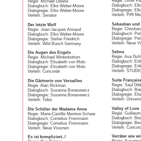
Regie: Omer Fa
Regie: Michael Dowse
Dialogbuch: El
Dialogbuch: Elke Weber-Moore
Dialogregie: El
Dialogregie: Elke Weber-Moore
Verleih: Piffl M
Verleih: Senator
Sebastian und 
Der letzte Wolf
Regie: Christia
Regie: Jean-Jacques Annaud
Dialogbuch: Pet
Dialogbuch: Elke Weber-Moore
Dialogregie: Pe
Dialogregie: Stefan Friedrich
Verleih: Neue V
Verleih: Wild Bunch Germany
Selma
Die Augen des Engels
Regie: Ava DuV
Regie: Michael Winterbottom
Dialogbuch: Eri
Dialogbuch: Elisabeth von Molo
Dialogregie: Er
Dialogregie: Elisabeth von Molo
Verleih: STUD
Verleih: Concorde
Suite Fran
çais
Die Gärtnerin von Versailles
Regie: Saul Dib
Regie: Alan Rickman
Dialogbuch: Bia
Dialogbuch: Susanna Bonasewicz
Dialogregie: El
Dialogregie: Susanna Bonasewicz
Verleih: Univer
Verleih: Tobis
Valley of Love
Die Schüler der Madame Anne
Regie: Guillaum
Regie: Marie-Castille Mention-Schaar
Dialogbuch: Bea
Dialogbuch: Cornelius Frommann
Dialogregie: Be
Dialogregie: Cornelius Frommann
Verleih: Concor
Verleih: Neue Visionen
Verräter wie wi
Es ist kompliziert..!
Regie: Susanna