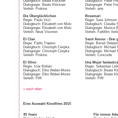
Dialogbuch: Beate Klöckner
Dialogbuch: Peter Fr
Dialogregie: Beate Klöckner
Dialogregie: Peter Fr
Verleih: Prokino
Verleih: arte
Die Überglücklichen
Rosemari
Regie: Paolo Virzi
Regie: Sara Johnsen
Dialogbuch: Elisabeth von Molo
Dialogbuch: Claudia 
Dialogregie: Elisabeth von Molo
Dialogregie: Monica B
Verleih: Neue Visionen
Verleih: Farbfilm Verl
El Clan
Saint Amour - Drei 
Regie: Pablo Trapero
Regie: Benoit Delepi
Dialogbuch: Christoph Cierpka
Dialogbuch: Michael
Dialogregie: Christoph Cierpka
Dialogregie: Michael
Verleih: Prokino
Verleih: Concorde
El Olivo
Una Mujer fantastic
Regie: Iciar Bollain
Regie: Sebastian Leli
Dialogbuch: Elke Weber-Moore
Dialogbuch: Beate Kl
Dialogregie: Elke Weber-Moore
Dialogregie: Beate K
Verleih: Piffl
Verleih: Piffl
» nach oben
Eine Auswahl Kinofilme 2015
45 Years
Für immer Ada