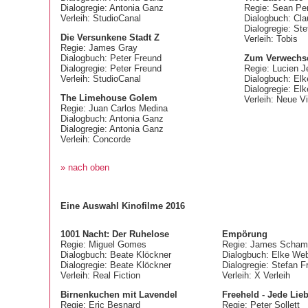
Dialogregie: Antonia Ganz
Regie: Sean Pe
Verleih: StudioCanal
Dialogbuch: Cla
Dialogregie: Ste
Die Versunkene Stadt Z
Verleih: Tobis
Regie: James Gray
Dialogbuch: Peter Freund
Zum Verwechse
Dialogregie: Peter Freund
Regie: Lucien J
Verleih: StudioCanal
Dialogbuch: El
Dialogregie: El
The Limehouse Golem
Verleih: Neue V
Regie: Juan Carlos Medina
Dialogbuch: Antonia Ganz
Dialogregie: Antonia Ganz
Verleih: Concorde
» nach oben
Eine Auswahl Kinofilme 2016
1001 Nacht: Der Ruhelose
Empörung
Regie: Miguel Gomes
Regie: James Scha
Dialogbuch: Beate Klöckner
Dialogbuch: Elke We
Dialogregie: Beate Klöckner
Dialogregie: Stefan F
Verleih: Real Fiction
Verleih: X Verleih
Birnenkuchen mit Lavendel
Freeheld - Jede Lieb
Regie: Eric Besnard
Regie: Peter Sollett