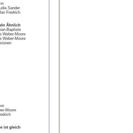
nn
udia Sander
fan Fredrich
ln Ähnlich
ean-Baptiste
ke Weber-Moore
ke Weber-Moore
isionen
mus
ber-Moore
redrich
e ist gleich