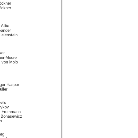
öckner
löckner
Attia
Sander
ielenstein
var
ber-Moore
h von Molo
ger Hasper
üller
els
lykov
us Frommann
a Bonasewicz
en
erg