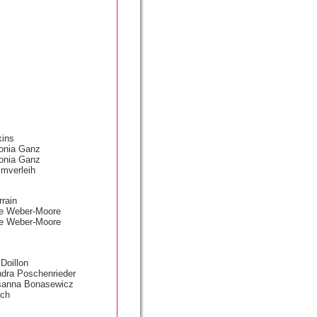
kins
tonia Ganz
tonia Ganz
lmverleih
rrain
ke Weber-Moore
ke Weber-Moore
Doillon
Sandra Poschenrieder
usanna Bonasewicz
nch