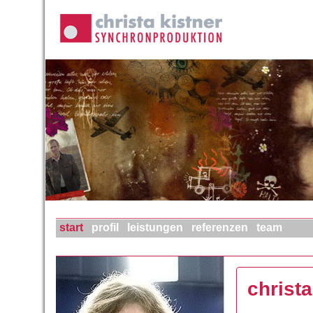
start
profil
leistungen
referenzen
team
christ