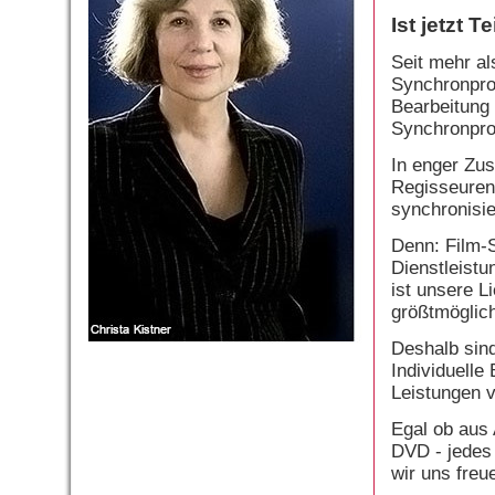
Ist jetzt T
Seit mehr al
Synchronprod
Bearbeitung 
Synchronpro
In enger Zu
Regisseuren
synchronisie
Denn: Film-S
Dienstleistu
ist unsere L
größtmöglich
Deshalb sind
Individuelle
Leistungen v
Egal ob aus 
DVD - jedes 
wir uns freu